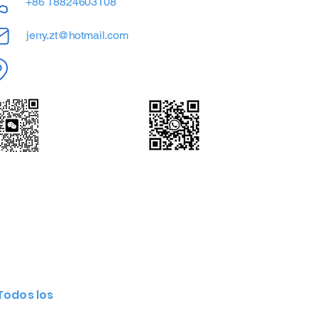
+86 18824603108
jerry.zt@hotmail.com
Shenzhen, Guangdong, China
WeChat | WhatsApp
+86 18824603108
Escanear
Todos los