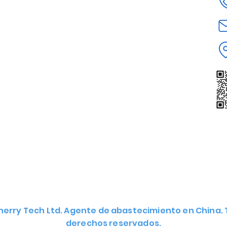
Agente de Dropshipping
Nuestro servicio
sito
Encontrar proveedores
Envío desde China
e calidad
a global
Obtener cotización
herry Tech Ltd. Agente de abastecimiento en China. 
derechos reservados.