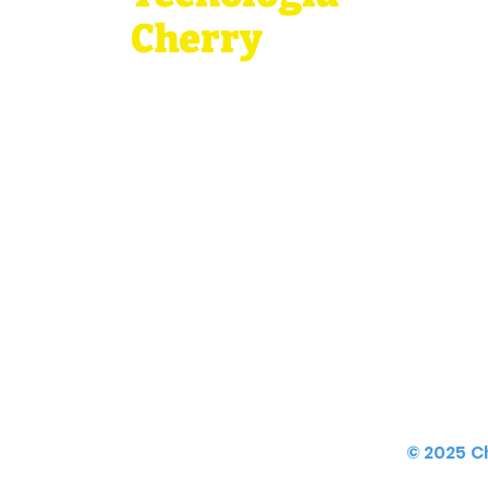
Cherry
Del abastecimiento a la logística
Depó
global
Conecte su negocio con China:
Control d
abastecimiento, calidad y logística
Logístic
simplificadas.
© 2025 C