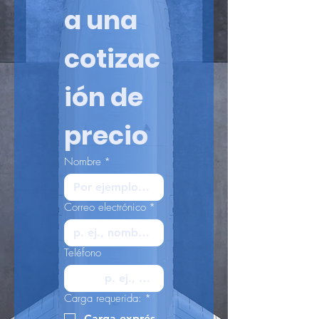
a una 
cotizac
ión de 
precio
Nombre
*
Correo electrónico
*
Teléfono
Carga requerida:
*
Carga exprés