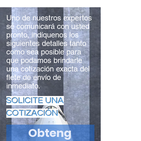
Uno de nuestros expertos
se comunicará con usted
pronto, indíquenos los
siguientes detalles tanto
como sea posible para
que podamos brindarle
una cotización exacta del
flete de envío de
inmediato.
SOLICITE UNA
COTIZACIÓN
Obteng