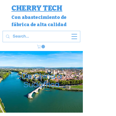
CHERRY TECH
Con
abastecimiento de
fábrica de alta calidad
De China a
Sudáfrica