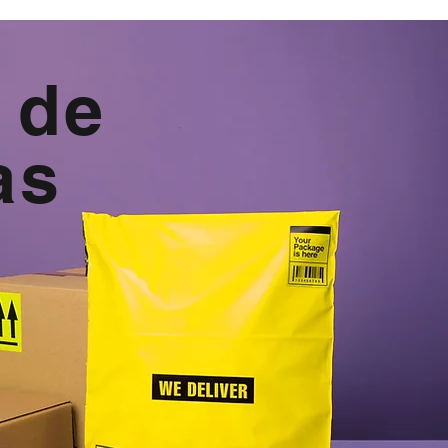
 de
as