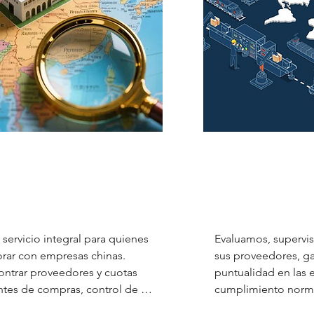
Agente de abastecimiento de China
Agente de
proveedores confiables,
Supervisar el r
e mejores acuerdos y
problemas y
ne las adquisiciones.
proveedor
ervicio integral para quienes 
Evaluamos, supervi
rar con empresas chinas. 
sus proveedores, gar
trar proveedores y cuotas 
puntualidad en las e
ntes de compras, control de 
cumplimiento norma
pshipping.
alianzas resilientes 