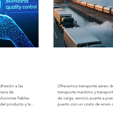
 calidad
Logística glo
rosas en cada
Aéreo, marítimo, ferr
ectos antes del
expreso: rutas optimiza
.
velocidad y el ah
dhesión a las 
Ofrecemos transporte aéreo de 
rana de 
transporte marítimo y transporte
uciones fiables 
de carga, servicio puerta a puer
 del producto y la 
puerto con un costo de envío c
un tiempo de entrega rápido.