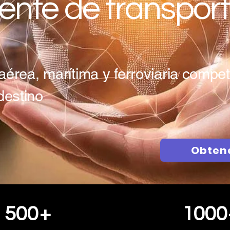
gente de transpor
aérea, marítima y ferroviaria competi
destino
Obten
500
+
1000