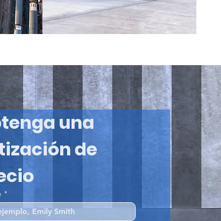
tenga una 
tización de 
ecio
e
*