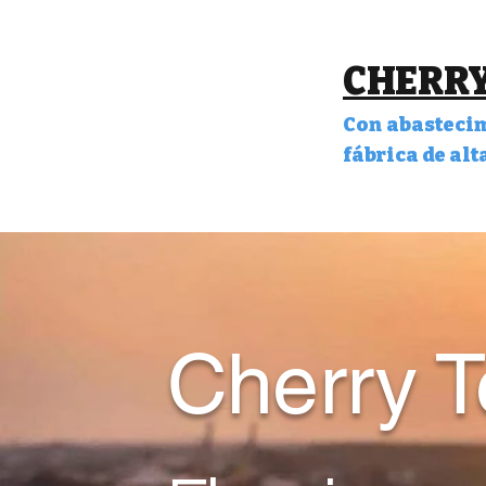
CHERRY
Con
abastecim
fábrica de alt
Cherry 