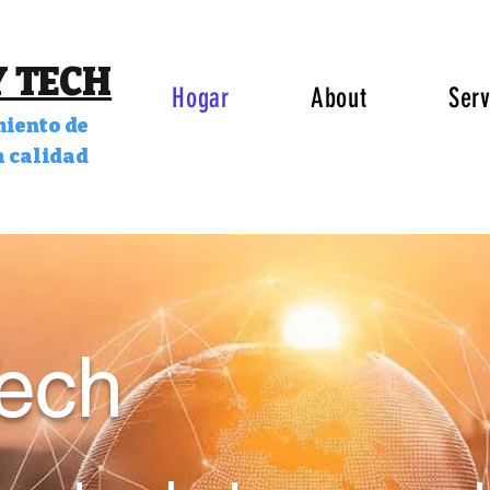
 TECH
Hogar
About
Serv
iento de
a calidad
Tech