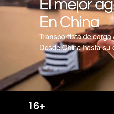
El mejor a
En China
Transportista de carga 
Desde China hasta su 
16
+