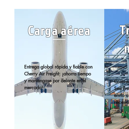
T
Carga aérea
Entrega global rápida y fiable con 
Cherry Air Freight: ¡ahorra tiempo 
y manténgase por delante en el 
Costo-e
mercado!
Sea Fre
envío a
necesid