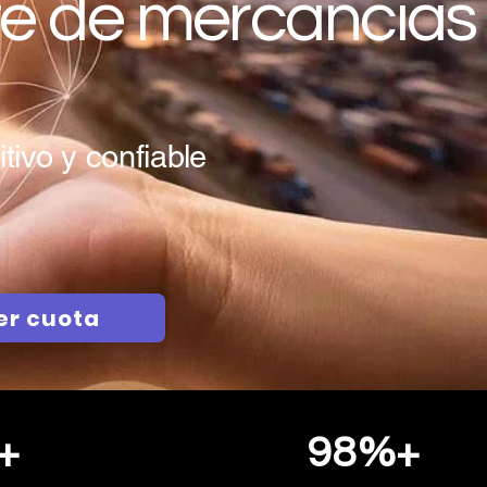
te de mercancías
tivo y confiable
er cuota
+
98
%+