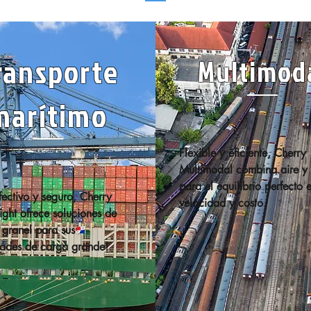
ransporte
Multimod
marítimo
Flexible y eficiente, Cherry 
Multimodal combina aire y 
para el equilibrio perfecto e
fectivo y seguro, Cherry 
velocidad y costo.
ight ofrece soluciones de 
 granel para sus 
ades de carga grande!