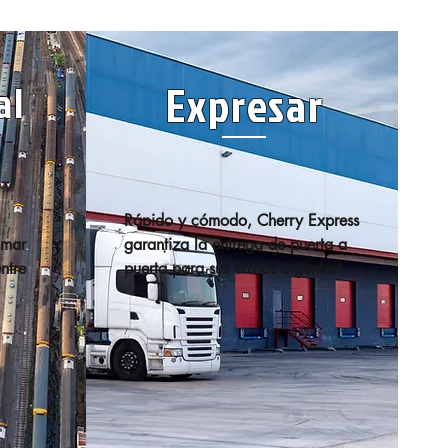
Expresar
al
Rápido y cómodo, Cherry Express 
mar 
garantiza la entrega de puerta a 
ntre 
puerta para sus envíos urgentes!