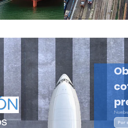
Ob
co
pr
ÓN
Nombr
os