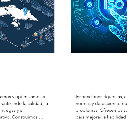
 Dropshipping
Control de
endimiento, resolver
Inspecciones rigu
 crear redes de
etapa: elimine def
es resilientes.
envío
samos y optimizamos a 
Inspecciones rigurosas, a
antizando la calidad, la 
normas y detección temp
ntregas y el 
problemas. Ofrecemos sol
tivo. Construimos 
para mejorar la fiabilidad
con métricas de 
satisfacción del cliente.