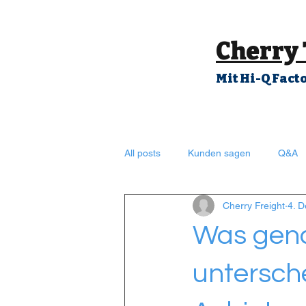
Cherry
Mit Hi-Q Fact
All posts
Kunden sagen
Q&A
Cherry Freight
4. D
Was gena
untersch