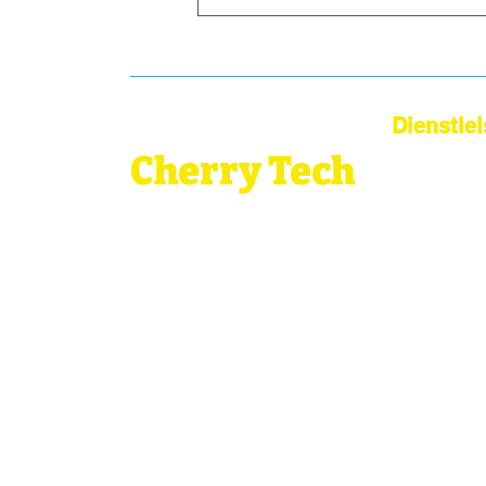
entwickeln wir eine
maßgeschneiderte Strategie für
Ihren Ei
Dienstle
Cherry Tech
China Sour
Vom Sourcing zur globalen
Dropshipp
Logistik
Lag
Bridge Your Business to China:
Sourcing, Quality, Logistics—Simplified.
Qualitäts
Globale 