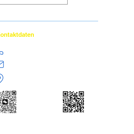
tigung sowohl beim
t aus China als auch b
ontaktdaten
+86 18824603108
jerry.zt@hotmail.com
Shenzhen,Guangdong, China
WeChat | WhatsApp
+86 18824603108
Scan to Add