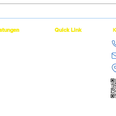
Dashboard . Dadurch stellen wir
und Abfer
klare, missv
Expor
istungen
Quick Link
K
cing Agent
About Us
ing-Agent
Our Service
er
Find Suppliers
Shipping From China
kontrolle
Logistik
Get Quote