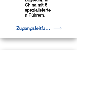
China mit 8
spezialisierte
n Führern.
Zugangsleitfaden
Handbuch
zur
Qualitätsko
ntrolle
Optimieren
Sie Ihre