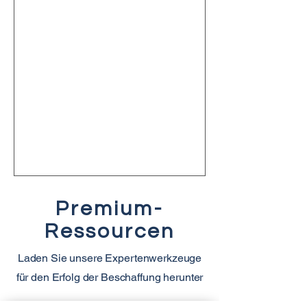
Abfertigung sowohl beim Export aus
China als auch beim Import in Ihr
Zielland (z.B. Deutschland). So stellen
wir sicher, dass Ihre Sendung
reibungslos die Grenze passiert und
Sie sich nicht mit komplexen Verfahren
befassen müssen.
Premium-
Ressourcen
Laden Sie unsere Expertenwerkzeuge
für den Erfolg der Beschaffung herunter