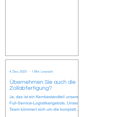
Dashboard . Dadurch stellen wir klare,
missverständnisfreie Kommunikation
und schnelle Reaktionszeiten sicher –
ohne Sprachbarrieren oder kulturelle
Hürden.
4. Dez. 2025
1 Min. Lesezeit
Übernehmen Sie auch die
Zollabfertigung?
Ja, das ist ein Kernbestandteil unseres
Full-Service-Logistikangebots. Unser
Team kümmert sich um die komplette
Zolldokumentation, Deklaration und