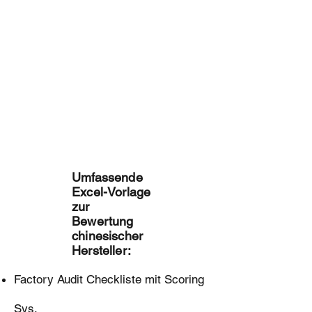
Vorlage zur
Lieferanten
verifizierun
g
Umfassende
Excel-Vorlage
zur
Bewertung
chinesischer
Hersteller:
Factory Audit Checkliste mit Scoring
Sys.