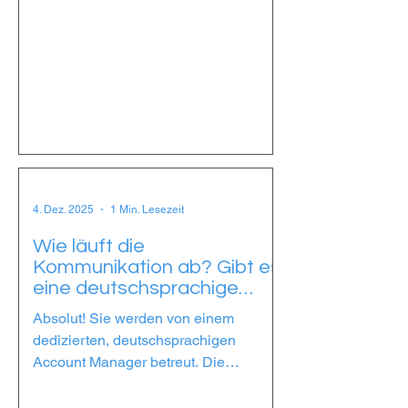
Einstieg oder die Optimierung Ihres
China-Geschäfts. Kontaktieren Sie uns
einfach – wir freuen uns, von Ihnen zu
hören!
4. Dez. 2025
1 Min. Lesezeit
Wie läuft die
Kommunikation ab? Gibt es
eine deutschsprachige
Ansprechperson?
Absolut! Sie werden von einem
dedizierten, deutschsprachigen
Account Manager betreut. Die
Kommunikation erfolgt per E-Mail,
Telefon oder über unser Kunden-