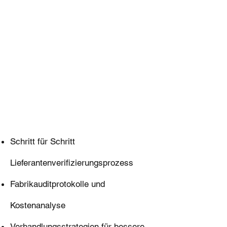
Sourcing
Agent
Leitfaden
Ihre
komplette
Beschaffung
slösung
Schritt für Schritt
Lieferantenverifizierungsprozess
Fabrikauditprotokolle und
Kostenanalyse
Verhandlungsstrategien für bessere