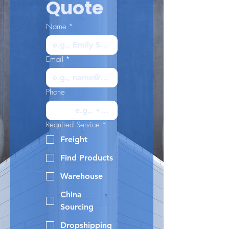
Quote
Name
*
Email
*
Phone
Required Service
*
Freight
Find Products
Warehouse
China
Sourcing
Dropshipping