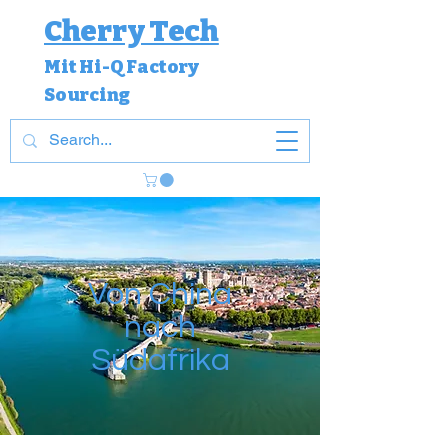
Cherry Tech
Mit Hi-Q Factory
Sourcing
Von China
nach
Südafrika