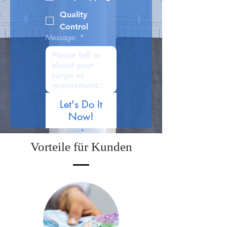
Quality
Control
Message:
*
Let's Do It
Now!
Vorteile für Kunden