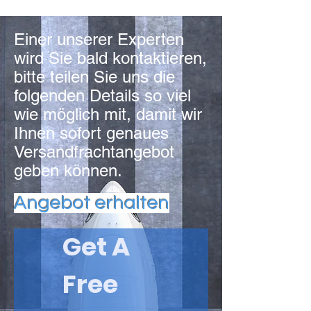
Einer unserer Experten
wird Sie bald kontaktieren,
bitte teilen Sie uns die
folgenden Details so viel
wie möglich mit, damit wir
Ihnen sofort genaues
Versandfrachtangebot
geben können.
Angebot erhalten
Get A 
Free 