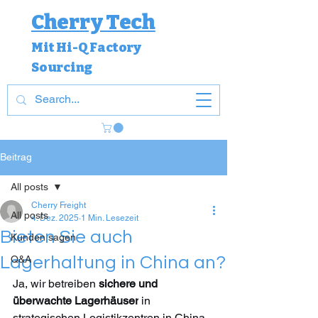
Cherry Tech
Mit Hi-Q Factory
Sourcing
Beitrag
All posts
Cherry Freight
All posts
4. Dez. 2025
1 Min. Lesezeit
Bieten Sie auch
Kunden sagen
Lagerhaltung in China an?
Q&A
Ja, wir betreiben 
sichere und 
überwachte Lagerhäuser
 in 
strategischen Logistikzentren in China. 