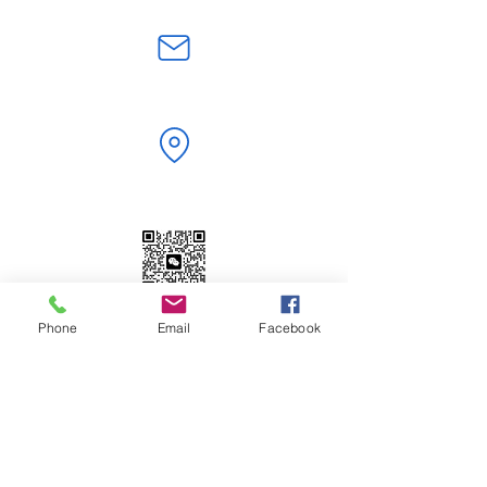
jerry.zt@hotmail.com
Shenzhen,Guangdong, China
WeChat | WhatsApp
Phone
Email
Facebook
+86 18824603108
Scan to Add