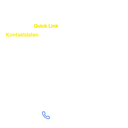
Globale Logistik
Quick Link
Kontaktdaten
About Us
Our Service
Find Suppliers
Shipping From China
Get Quote
+86 18824603108