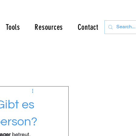
Tools
Resources
Contact
Gibt es
person?
nager
 betreut. 