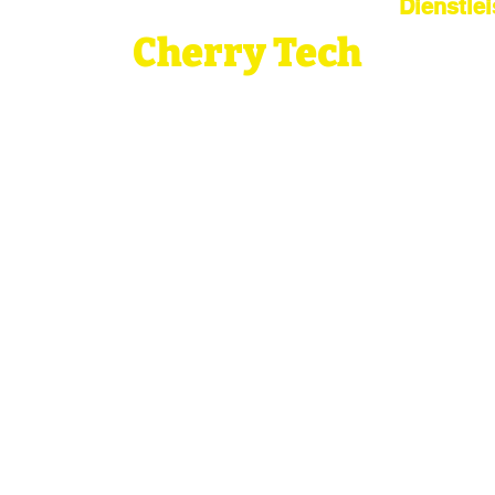
Dienstle
Cherry Tech
China Sour
Vom Sourcing zur globalen
Dropshipp
Logistik
Lag
Bridge Your Business to China:
Sourcing, Quality, Logistics—Simplified.
Qualitäts
Globale 