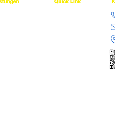
istungen
Quick Link
K
cing Agent
About Us
ing-Agent
Our Service
er
Find Suppliers
Shipping From China
kontrolle
Logistik
Get Quote