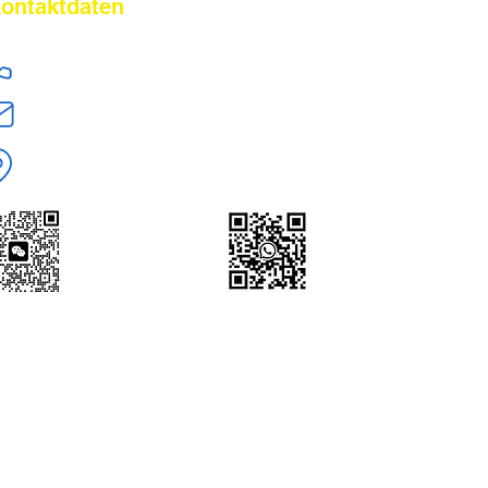
ontaktdaten
+86 18824603108
jerry.zt@hotmail.com
Shenzhen,Guangdong, China
WeChat | WhatsApp
+86 18824603108
Scan to Add