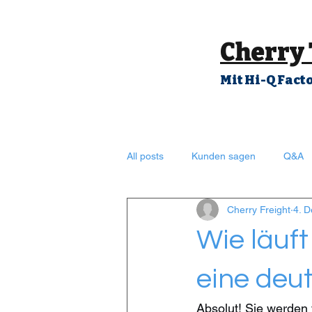
Cherry
Mit Hi-Q Fact
All posts
Kunden sagen
Q&A
Cherry Freight
4. D
Wie läuf
eine deu
Absolut! Sie werden